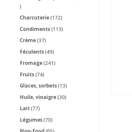
137
produits
172
Charcuterie
172
produits
113
Condiments
113
produits
37
Crème
37
produits
49
Féculents
49
produits
241
Fromage
241
produits
74
Fruits
74
produits
13
Glaces, sorbets
13
produits
30
Huile, vinaigre
30
produits
77
Lait
77
produits
70
Légumes
70
produits
65
Non-food
65