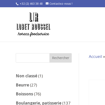
+32 (2) 463 38 48
Contactez-nous !
Accueil
Rechercher
1
Non classé
1
produit
27
Beurre
27
produits
76
Boissons
76
produits
Boulangerie, patisserie
137