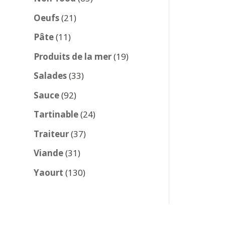
produits
21
Oeufs
21
produits
11
Pâte
11
produits
19
Produits de la mer
19
produits
33
Salades
33
produits
92
Sauce
92
produits
24
Tartinable
24
produits
37
Traiteur
37
produits
31
Viande
31
produits
130
Yaourt
130
produits