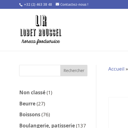
+32 (2) 463 38 48
Contactez-nous !
Accueil
Rechercher
1
Non classé
1
produit
27
Beurre
27
produits
76
Boissons
76
produits
Boulangerie, patisserie
137