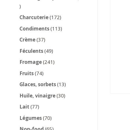
137
produits
172
Charcuterie
172
produits
113
Condiments
113
produits
37
Crème
37
produits
49
Féculents
49
produits
241
Fromage
241
produits
74
Fruits
74
produits
13
Glaces, sorbets
13
produits
30
Huile, vinaigre
30
produits
77
Lait
77
produits
70
Légumes
70
produits
65
Non-food
65