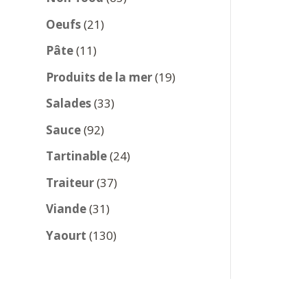
produits
21
Oeufs
21
produits
11
Pâte
11
produits
19
Produits de la mer
19
produits
33
Salades
33
produits
92
Sauce
92
produits
24
Tartinable
24
produits
37
Traiteur
37
produits
31
Viande
31
produits
130
Yaourt
130
produits