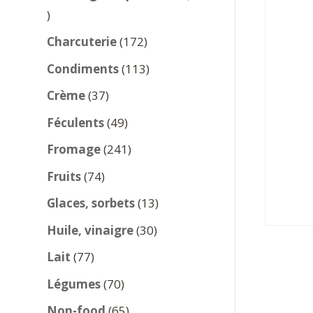
137
produits
172
Charcuterie
172
produits
113
Condiments
113
produits
37
Crème
37
produits
49
Féculents
49
produits
241
Fromage
241
produits
74
Fruits
74
produits
13
Glaces, sorbets
13
produits
30
Huile, vinaigre
30
produits
77
Lait
77
produits
70
Légumes
70
produits
65
Non-food
65