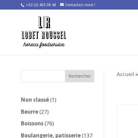
+32 (2) 463 38 48
Contactez-nous !
Accueil
Rechercher
1
Non classé
1
produit
27
Beurre
27
produits
76
Boissons
76
produits
Boulangerie, patisserie
137