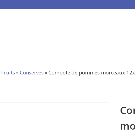
»
Fruits
»
Conserves
» Compote de pommes morceaux 12
Co
mo