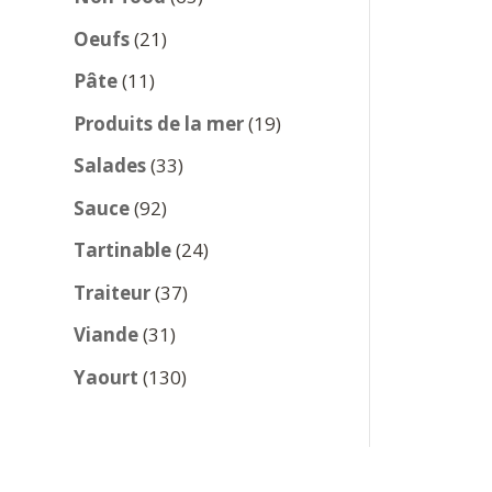
produits
21
Oeufs
21
produits
11
Pâte
11
produits
19
Produits de la mer
19
produits
33
Salades
33
produits
92
Sauce
92
produits
24
Tartinable
24
produits
37
Traiteur
37
produits
31
Viande
31
produits
130
Yaourt
130
produits