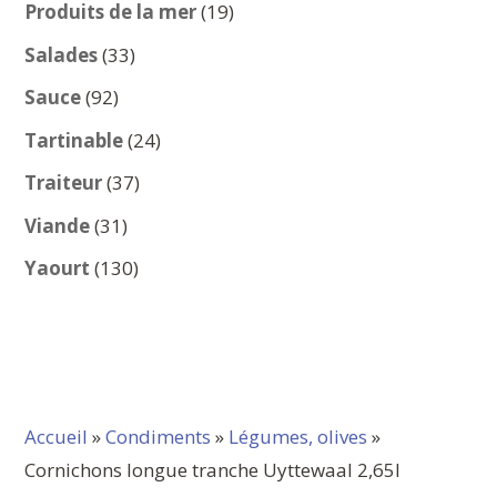
produits
19
Produits de la mer
19
produits
33
Salades
33
produits
92
Sauce
92
produits
24
Tartinable
24
produits
37
Traiteur
37
produits
31
Viande
31
produits
130
Yaourt
130
produits
Accueil
»
Condiments
»
Légumes, olives
»
Cornichons longue tranche Uyttewaal 2,65l