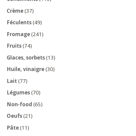
produits
37
Crème
37
produits
49
Féculents
49
produits
241
Fromage
241
produits
74
Fruits
74
produits
13
Glaces, sorbets
13
produits
30
Huile, vinaigre
30
produits
77
Lait
77
produits
70
Légumes
70
produits
65
Non-food
65
produits
21
Oeufs
21
produits
11
Pâte
11