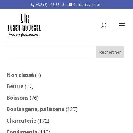
+32 (2) 463 38 48
Contactez-nous !
Rechercher
1
Non classé
1
produit
27
Beurre
27
produits
76
Boissons
76
produits
137
Boulangerie, patisserie
137
produits
172
Charcuterie
172
produits
113
Condiments
113