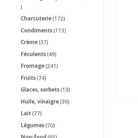
137
produits
172
Charcuterie
172
produits
113
Condiments
113
produits
37
Crème
37
produits
49
Féculents
49
produits
241
Fromage
241
produits
74
Fruits
74
produits
13
Glaces, sorbets
13
produits
30
Huile, vinaigre
30
produits
77
Lait
77
produits
70
Légumes
70
produits
65
Non-food
65