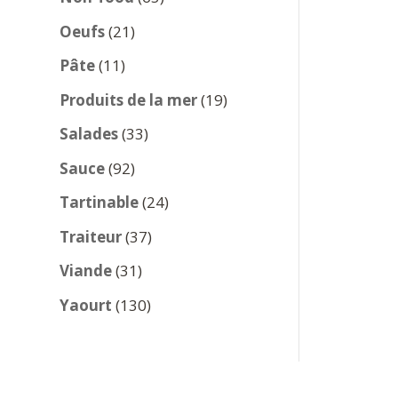
produits
21
Oeufs
21
produits
11
Pâte
11
produits
19
Produits de la mer
19
produits
33
Salades
33
produits
92
Sauce
92
produits
24
Tartinable
24
produits
37
Traiteur
37
produits
31
Viande
31
produits
130
Yaourt
130
produits