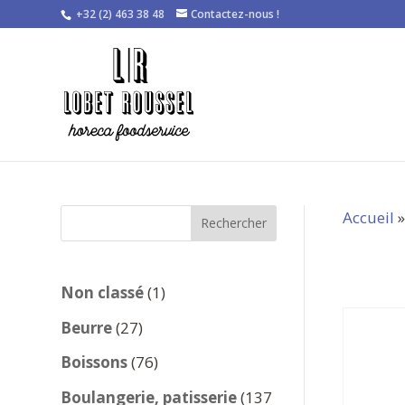
+32 (2) 463 38 48
Contactez-nous !
Accueil
Rechercher
1
Non classé
1
produit
27
Beurre
27
produits
76
Boissons
76
produits
Boulangerie, patisserie
137