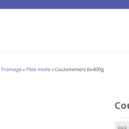
»
Fromage
»
Pâte molle
» Coulommiers 6x400g
Co
REF 