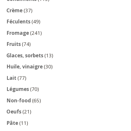
produits
37
Crème
37
produits
49
Féculents
49
produits
241
Fromage
241
produits
74
Fruits
74
produits
13
Glaces, sorbets
13
produits
30
Huile, vinaigre
30
produits
77
Lait
77
produits
70
Légumes
70
produits
65
Non-food
65
produits
21
Oeufs
21
produits
11
Pâte
11