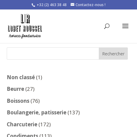
+32 (2) 463 38 48
Contactez-nous !
Rechercher
1
Non classé
1
produit
27
Beurre
27
produits
76
Boissons
76
produits
137
Boulangerie, patisserie
137
produits
172
Charcuterie
172
produits
113
Condiments
113