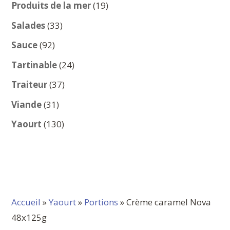
produits
19
Produits de la mer
19
produits
33
Salades
33
produits
92
Sauce
92
produits
24
Tartinable
24
produits
37
Traiteur
37
produits
31
Viande
31
produits
130
Yaourt
130
produits
Accueil
»
Yaourt
»
Portions
» Crème caramel Nova
48x125g