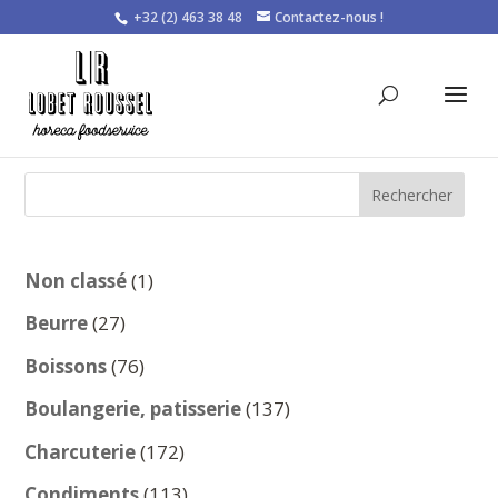
+32 (2) 463 38 48
Contactez-nous !
Rechercher
1
Non classé
1
produit
27
Beurre
27
produits
76
Boissons
76
produits
137
Boulangerie, patisserie
137
produits
172
Charcuterie
172
produits
113
Condiments
113