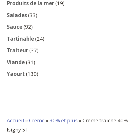
produits
19
Produits de la mer
19
produits
33
Salades
33
produits
92
Sauce
92
produits
24
Tartinable
24
produits
37
Traiteur
37
produits
31
Viande
31
produits
130
Yaourt
130
produits
Accueil
»
Crème
»
30% et plus
» Crème fraiche 40%
Isigny 5l