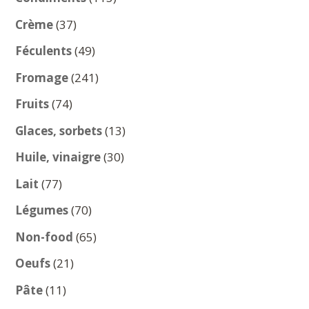
produits
37
Crème
37
produits
49
Féculents
49
produits
241
Fromage
241
produits
74
Fruits
74
produits
13
Glaces, sorbets
13
produits
30
Huile, vinaigre
30
produits
77
Lait
77
produits
70
Légumes
70
produits
65
Non-food
65
produits
21
Oeufs
21
produits
11
Pâte
11