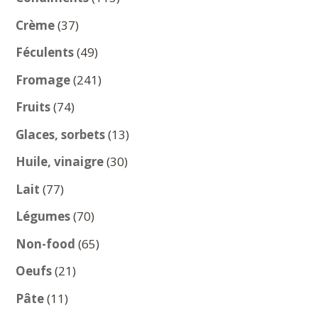
produits
37
Crème
37
produits
49
Féculents
49
produits
241
Fromage
241
produits
74
Fruits
74
produits
13
Glaces, sorbets
13
produits
30
Huile, vinaigre
30
produits
77
Lait
77
produits
70
Légumes
70
produits
65
Non-food
65
produits
21
Oeufs
21
produits
11
Pâte
11