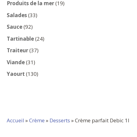
produits
19
Produits de la mer
19
produits
33
Salades
33
produits
92
Sauce
92
produits
24
Tartinable
24
produits
37
Traiteur
37
produits
31
Viande
31
produits
130
Yaourt
130
produits
Accueil
»
Crème
»
Desserts
» Crème parfait Debic 1l