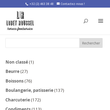
+32 (2) 463 38 48
Contactez-nous !
Rechercher
1
Non classé
1
produit
27
Beurre
27
produits
76
Boissons
76
produits
137
Boulangerie, patisserie
137
produits
172
Charcuterie
172
produits
113
Condiments
113