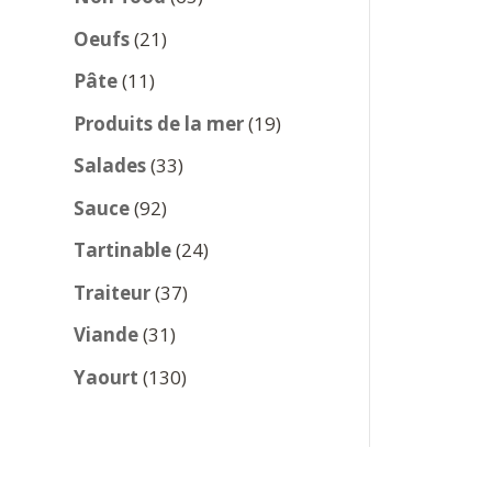
produits
21
Oeufs
21
produits
11
Pâte
11
produits
19
Produits de la mer
19
produits
33
Salades
33
produits
92
Sauce
92
produits
24
Tartinable
24
produits
37
Traiteur
37
produits
31
Viande
31
produits
130
Yaourt
130
produits