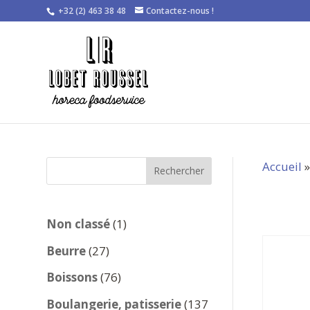
+32 (2) 463 38 48
Contactez-nous !
Accueil
Rechercher
1
Non classé
1
produit
27
Beurre
27
produits
76
Boissons
76
produits
Boulangerie, patisserie
137