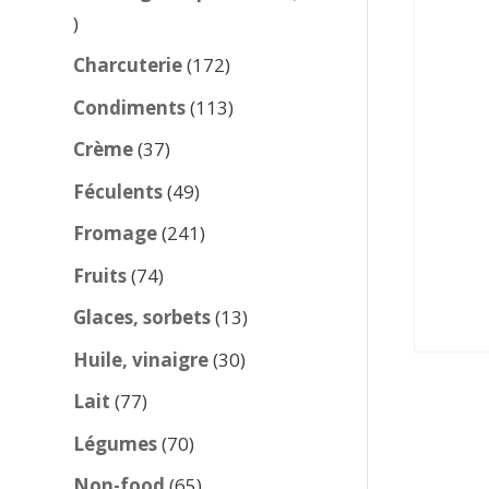
137
produits
172
Charcuterie
172
produits
113
Condiments
113
produits
37
Crème
37
produits
49
Féculents
49
produits
241
Fromage
241
produits
74
Fruits
74
produits
13
Glaces, sorbets
13
produits
30
Huile, vinaigre
30
produits
77
Lait
77
produits
70
Légumes
70
produits
65
Non-food
65