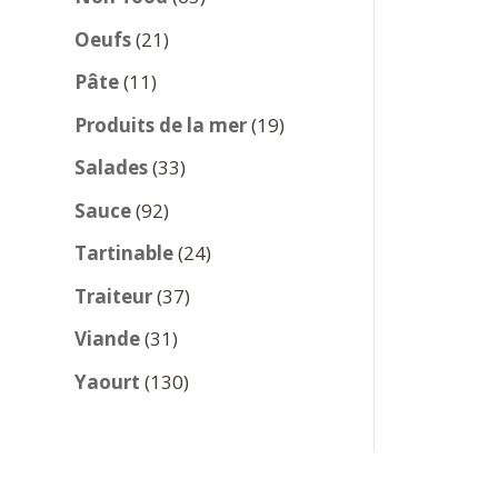
produits
21
Oeufs
21
produits
11
Pâte
11
produits
19
Produits de la mer
19
produits
33
Salades
33
produits
92
Sauce
92
produits
24
Tartinable
24
produits
37
Traiteur
37
produits
31
Viande
31
produits
130
Yaourt
130
produits