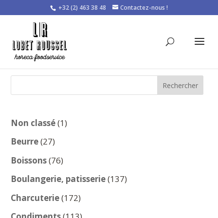
+32 (2) 463 38 48
Contactez-nous !
Rechercher
1
Non classé
1
produit
27
Beurre
27
produits
76
Boissons
76
produits
137
Boulangerie, patisserie
137
produits
172
Charcuterie
172
produits
113
Condiments
113