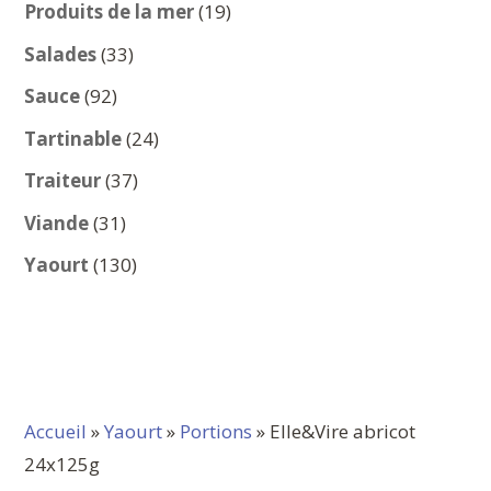
produits
19
Produits de la mer
19
produits
33
Salades
33
produits
92
Sauce
92
produits
24
Tartinable
24
produits
37
Traiteur
37
produits
31
Viande
31
produits
130
Yaourt
130
produits
Accueil
»
Yaourt
»
Portions
» Elle&Vire abricot
24x125g