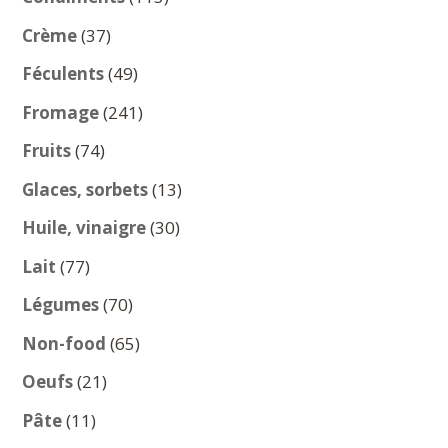
produits
37
Crème
37
produits
49
Féculents
49
produits
241
Fromage
241
produits
74
Fruits
74
produits
13
Glaces, sorbets
13
produits
30
Huile, vinaigre
30
produits
77
Lait
77
produits
70
Légumes
70
produits
65
Non-food
65
produits
21
Oeufs
21
produits
11
Pâte
11