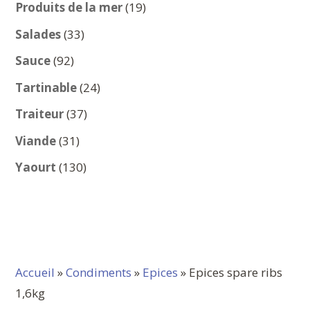
produits
19
Produits de la mer
19
produits
33
Salades
33
produits
92
Sauce
92
produits
24
Tartinable
24
produits
37
Traiteur
37
produits
31
Viande
31
produits
130
Yaourt
130
produits
Accueil
»
Condiments
»
Epices
» Epices spare ribs
1,6kg