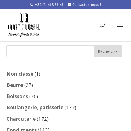
+32 (2) 463 38 48
Contactez-nous !
Rechercher
1
Non classé
1
produit
27
Beurre
27
produits
76
Boissons
76
produits
137
Boulangerie, patisserie
137
produits
172
Charcuterie
172
produits
113
Condiments
113