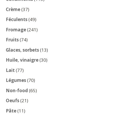
produits
37
Crème
37
produits
49
Féculents
49
produits
241
Fromage
241
produits
74
Fruits
74
produits
13
Glaces, sorbets
13
produits
30
Huile, vinaigre
30
produits
77
Lait
77
produits
70
Légumes
70
produits
65
Non-food
65
produits
21
Oeufs
21
produits
11
Pâte
11