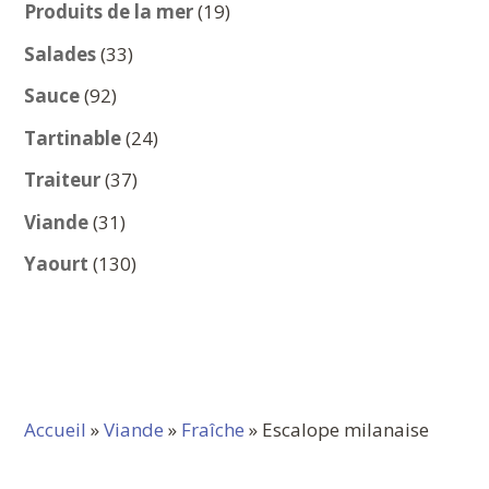
produits
19
Produits de la mer
19
produits
33
Salades
33
produits
92
Sauce
92
produits
24
Tartinable
24
produits
37
Traiteur
37
produits
31
Viande
31
produits
130
Yaourt
130
produits
Accueil
»
Viande
»
Fraîche
» Escalope milanaise