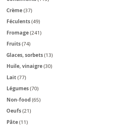
produits
37
Crème
37
produits
49
Féculents
49
produits
241
Fromage
241
produits
74
Fruits
74
produits
13
Glaces, sorbets
13
produits
30
Huile, vinaigre
30
produits
77
Lait
77
produits
70
Légumes
70
produits
65
Non-food
65
produits
21
Oeufs
21
produits
11
Pâte
11