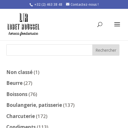
+32 (2) 463 38 48
Contactez-nous !
Rechercher
1
Non classé
1
produit
27
Beurre
27
produits
76
Boissons
76
produits
137
Boulangerie, patisserie
137
produits
172
Charcuterie
172
produits
113
Condiments
113