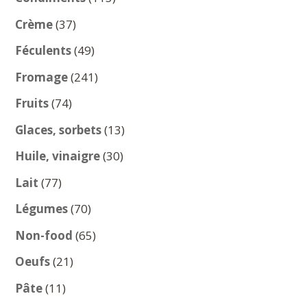
produits
37
Crème
37
produits
49
Féculents
49
produits
241
Fromage
241
produits
74
Fruits
74
produits
13
Glaces, sorbets
13
produits
30
Huile, vinaigre
30
produits
77
Lait
77
produits
70
Légumes
70
produits
65
Non-food
65
produits
21
Oeufs
21
produits
11
Pâte
11