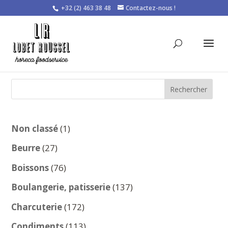
+32 (2) 463 38 48
Contactez-nous !
Rechercher
1
Non classé
1
produit
27
Beurre
27
produits
76
Boissons
76
produits
137
Boulangerie, patisserie
137
produits
172
Charcuterie
172
produits
113
Condiments
113