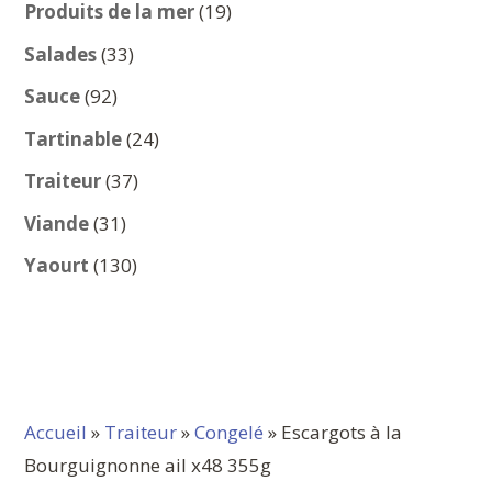
produits
19
Produits de la mer
19
produits
33
Salades
33
produits
92
Sauce
92
produits
24
Tartinable
24
produits
37
Traiteur
37
produits
31
Viande
31
produits
130
Yaourt
130
produits
Accueil
»
Traiteur
»
Congelé
» Escargots à la
Bourguignonne ail x48 355g