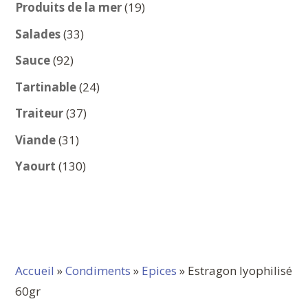
produits
19
Produits de la mer
19
produits
33
Salades
33
produits
92
Sauce
92
produits
24
Tartinable
24
produits
37
Traiteur
37
produits
31
Viande
31
produits
130
Yaourt
130
produits
Accueil
»
Condiments
»
Epices
» Estragon lyophilisé
60gr