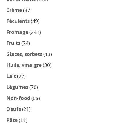
produits
37
Crème
37
produits
49
Féculents
49
produits
241
Fromage
241
produits
74
Fruits
74
produits
13
Glaces, sorbets
13
produits
30
Huile, vinaigre
30
produits
77
Lait
77
produits
70
Légumes
70
produits
65
Non-food
65
produits
21
Oeufs
21
produits
11
Pâte
11