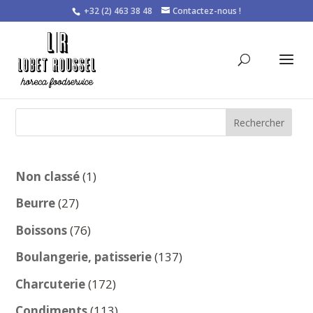
+32 (2) 463 38 48
Contactez-nous !
Rechercher
1
Non classé
1
produit
27
Beurre
27
produits
76
Boissons
76
produits
137
Boulangerie, patisserie
137
produits
172
Charcuterie
172
produits
113
Condiments
113