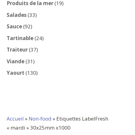
produits
19
Produits de la mer
19
produits
33
Salades
33
produits
92
Sauce
92
produits
24
Tartinable
24
produits
37
Traiteur
37
produits
31
Viande
31
produits
130
Yaourt
130
produits
Accueil
»
Non-food
» Etiquettes LabelFresh
« mardi » 30x25mm x1000