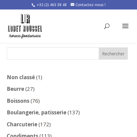
+32 (2) 463 38 48
Contactez-nous !
Rechercher
1
Non classé
1
produit
27
Beurre
27
produits
76
Boissons
76
produits
137
Boulangerie, patisserie
137
produits
172
Charcuterie
172
produits
113
Condiments
113