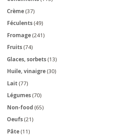
produits
37
Crème
37
produits
49
Féculents
49
produits
241
Fromage
241
produits
74
Fruits
74
produits
13
Glaces, sorbets
13
produits
30
Huile, vinaigre
30
produits
77
Lait
77
produits
70
Légumes
70
produits
65
Non-food
65
produits
21
Oeufs
21
produits
11
Pâte
11