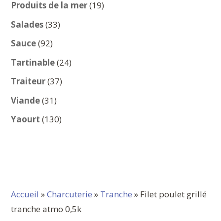
produits
19
Produits de la mer
19
produits
33
Salades
33
produits
92
Sauce
92
produits
24
Tartinable
24
produits
37
Traiteur
37
produits
31
Viande
31
produits
130
Yaourt
130
produits
Accueil
»
Charcuterie
»
Tranche
» Filet poulet grillé
tranche atmo 0,5k