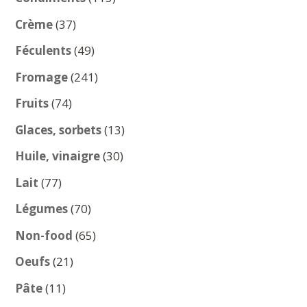
produits
37
Crème
37
produits
49
Féculents
49
produits
241
Fromage
241
produits
74
Fruits
74
produits
13
Glaces, sorbets
13
produits
30
Huile, vinaigre
30
produits
77
Lait
77
produits
70
Légumes
70
produits
65
Non-food
65
produits
21
Oeufs
21
produits
11
Pâte
11