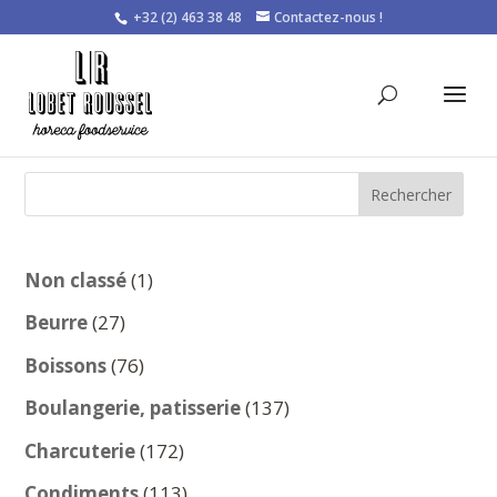
+32 (2) 463 38 48
Contactez-nous !
Rechercher
1
Non classé
1
produit
27
Beurre
27
produits
76
Boissons
76
produits
137
Boulangerie, patisserie
137
produits
172
Charcuterie
172
produits
113
Condiments
113