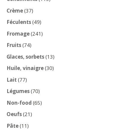
produits
37
Crème
37
produits
49
Féculents
49
produits
241
Fromage
241
produits
74
Fruits
74
produits
13
Glaces, sorbets
13
produits
30
Huile, vinaigre
30
produits
77
Lait
77
produits
70
Légumes
70
produits
65
Non-food
65
produits
21
Oeufs
21
produits
11
Pâte
11