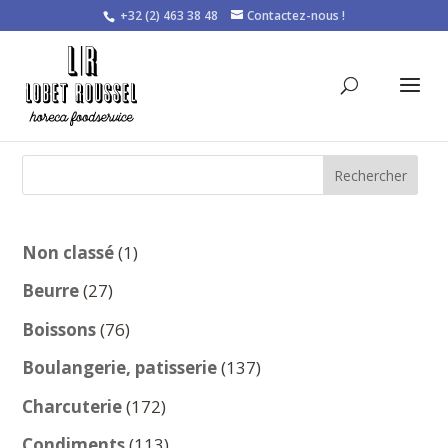
+32 (2) 463 38 48
Contactez-nous !
Rechercher
1
Non classé
1
produit
27
Beurre
27
produits
76
Boissons
76
produits
137
Boulangerie, patisserie
137
produits
172
Charcuterie
172
produits
113
Condiments
113