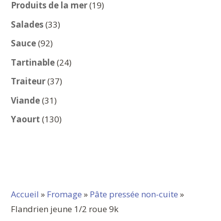
produits
19
Produits de la mer
19
produits
33
Salades
33
produits
92
Sauce
92
produits
24
Tartinable
24
produits
37
Traiteur
37
produits
31
Viande
31
produits
130
Yaourt
130
produits
Accueil
»
Fromage
»
Pâte pressée non-cuite
»
Flandrien jeune 1/2 roue 9k