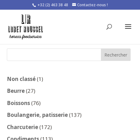
+32 (2) 463 38 48
Contactez-nous !
Rechercher
1
Non classé
1
produit
27
Beurre
27
produits
76
Boissons
76
produits
137
Boulangerie, patisserie
137
produits
172
Charcuterie
172
produits
113
Condiments
113