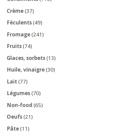
produits
37
Crème
37
produits
49
Féculents
49
produits
241
Fromage
241
produits
74
Fruits
74
produits
13
Glaces, sorbets
13
produits
30
Huile, vinaigre
30
produits
77
Lait
77
produits
70
Légumes
70
produits
65
Non-food
65
produits
21
Oeufs
21
produits
11
Pâte
11