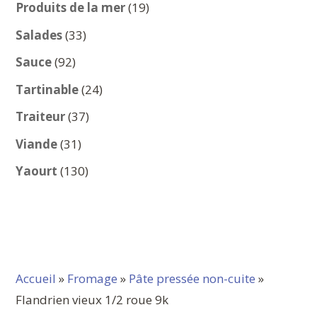
produits
19
Produits de la mer
19
produits
33
Salades
33
produits
92
Sauce
92
produits
24
Tartinable
24
produits
37
Traiteur
37
produits
31
Viande
31
produits
130
Yaourt
130
produits
Accueil
»
Fromage
»
Pâte pressée non-cuite
»
Flandrien vieux 1/2 roue 9k