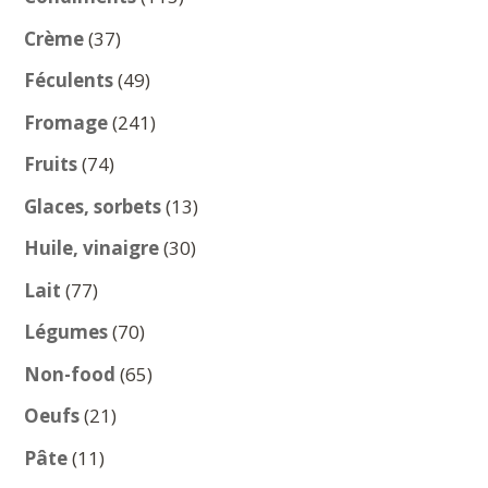
produits
37
Crème
37
produits
49
Féculents
49
produits
241
Fromage
241
produits
74
Fruits
74
produits
13
Glaces, sorbets
13
produits
30
Huile, vinaigre
30
produits
77
Lait
77
produits
70
Légumes
70
produits
65
Non-food
65
produits
21
Oeufs
21
produits
11
Pâte
11