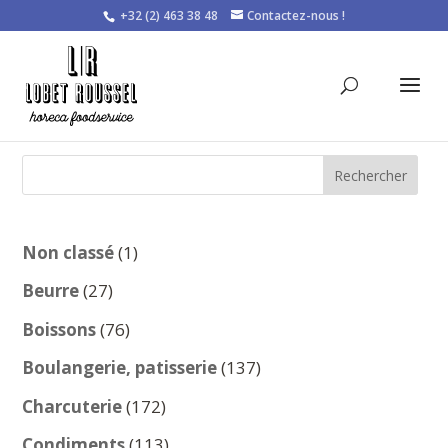
+32 (2) 463 38 48
Contactez-nous !
Rechercher
1
Non classé
1
produit
27
Beurre
27
produits
76
Boissons
76
produits
137
Boulangerie, patisserie
137
produits
172
Charcuterie
172
produits
113
Condiments
113