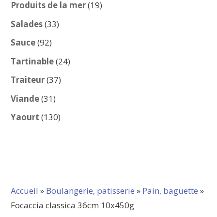
produits
19
Produits de la mer
19
produits
33
Salades
33
produits
92
Sauce
92
produits
24
Tartinable
24
produits
37
Traiteur
37
produits
31
Viande
31
produits
130
Yaourt
130
produits
Accueil
»
Boulangerie, patisserie
»
Pain, baguette
»
Focaccia classica 36cm 10x450g