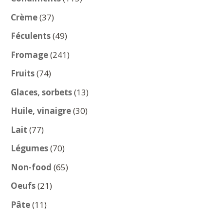
produits
37
Crème
37
produits
49
Féculents
49
produits
241
Fromage
241
produits
74
Fruits
74
produits
13
Glaces, sorbets
13
produits
30
Huile, vinaigre
30
produits
77
Lait
77
produits
70
Légumes
70
produits
65
Non-food
65
produits
21
Oeufs
21
produits
11
Pâte
11