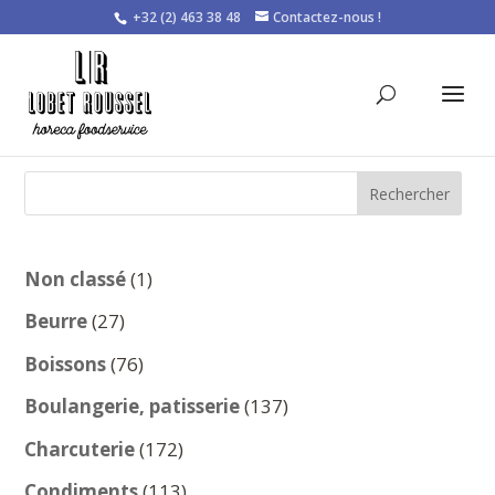
+32 (2) 463 38 48
Contactez-nous !
Rechercher
1
Non classé
1
produit
27
Beurre
27
produits
76
Boissons
76
produits
137
Boulangerie, patisserie
137
produits
172
Charcuterie
172
produits
113
Condiments
113