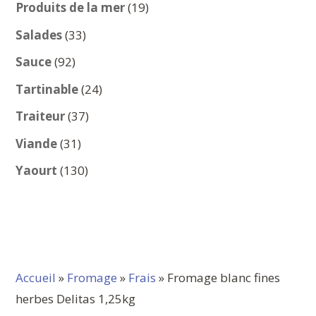
produits
19
Produits de la mer
19
produits
33
Salades
33
produits
92
Sauce
92
produits
24
Tartinable
24
produits
37
Traiteur
37
produits
31
Viande
31
produits
130
Yaourt
130
produits
Accueil
»
Fromage
»
Frais
» Fromage blanc fines
herbes Delitas 1,25kg