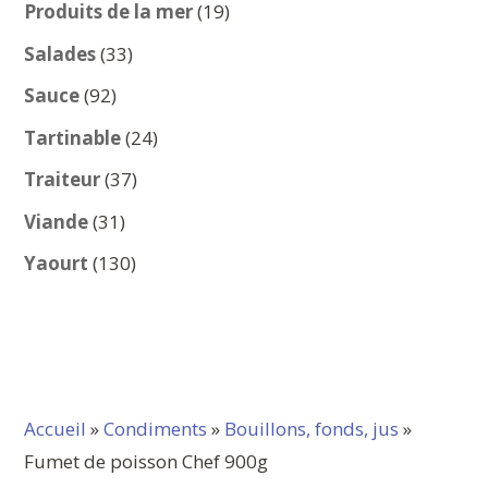
produits
19
Produits de la mer
19
produits
33
Salades
33
produits
92
Sauce
92
produits
24
Tartinable
24
produits
37
Traiteur
37
produits
31
Viande
31
produits
130
Yaourt
130
produits
Accueil
»
Condiments
»
Bouillons, fonds, jus
»
Fumet de poisson Chef 900g