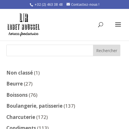
+32 (2) 463 38 48
Contactez-nous !
Rechercher
1
Non classé
1
produit
27
Beurre
27
produits
76
Boissons
76
produits
137
Boulangerie, patisserie
137
produits
172
Charcuterie
172
produits
113
Condiments
113