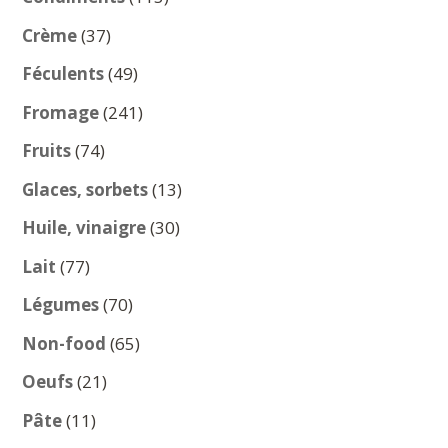
produits
37
Crème
37
produits
49
Féculents
49
produits
241
Fromage
241
produits
74
Fruits
74
produits
13
Glaces, sorbets
13
produits
30
Huile, vinaigre
30
produits
77
Lait
77
produits
70
Légumes
70
produits
65
Non-food
65
produits
21
Oeufs
21
produits
11
Pâte
11