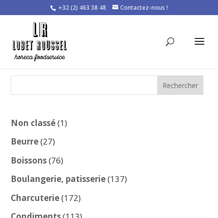
+32 (2) 463 38 48
Contactez-nous !
Rechercher
1
Non classé
1
produit
27
Beurre
27
produits
76
Boissons
76
produits
137
Boulangerie, patisserie
137
produits
172
Charcuterie
172
produits
113
Condiments
113