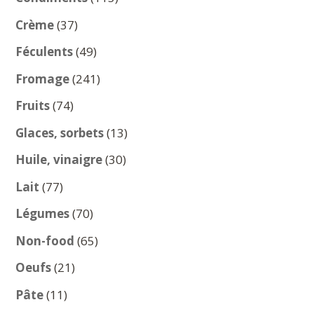
produits
37
Crème
37
produits
49
Féculents
49
produits
241
Fromage
241
produits
74
Fruits
74
produits
13
Glaces, sorbets
13
produits
30
Huile, vinaigre
30
produits
77
Lait
77
produits
70
Légumes
70
produits
65
Non-food
65
produits
21
Oeufs
21
produits
11
Pâte
11