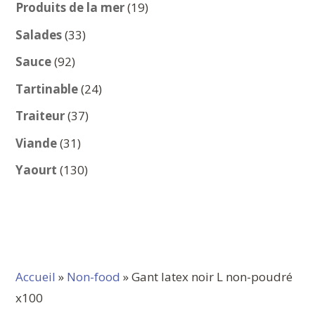
produits
19
Produits de la mer
19
produits
33
Salades
33
produits
92
Sauce
92
produits
24
Tartinable
24
produits
37
Traiteur
37
produits
31
Viande
31
produits
130
Yaourt
130
produits
Accueil
»
Non-food
» Gant latex noir L non-poudré
x100