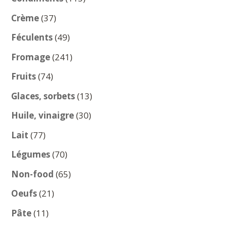
produits
37
Crème
37
produits
49
Féculents
49
produits
241
Fromage
241
produits
74
Fruits
74
produits
13
Glaces, sorbets
13
produits
30
Huile, vinaigre
30
produits
77
Lait
77
produits
70
Légumes
70
produits
65
Non-food
65
produits
21
Oeufs
21
produits
11
Pâte
11