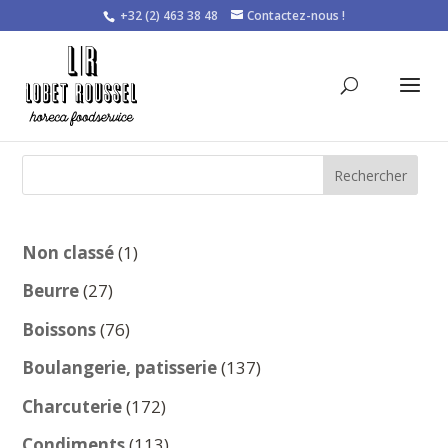
+32 (2) 463 38 48
Contactez-nous !
Rechercher
1
Non classé
1
produit
27
Beurre
27
produits
76
Boissons
76
produits
137
Boulangerie, patisserie
137
produits
172
Charcuterie
172
produits
113
Condiments
113