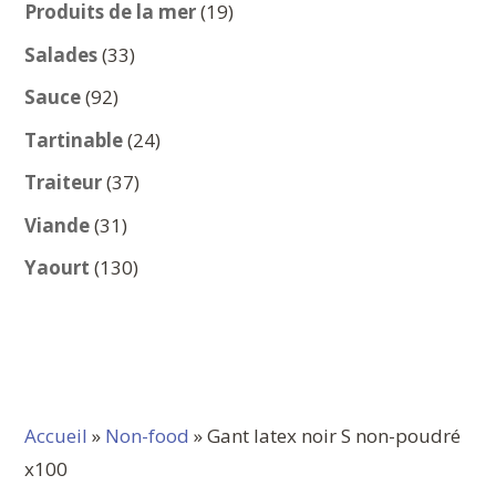
produits
19
Produits de la mer
19
produits
33
Salades
33
produits
92
Sauce
92
produits
24
Tartinable
24
produits
37
Traiteur
37
produits
31
Viande
31
produits
130
Yaourt
130
produits
Accueil
»
Non-food
» Gant latex noir S non-poudré
x100