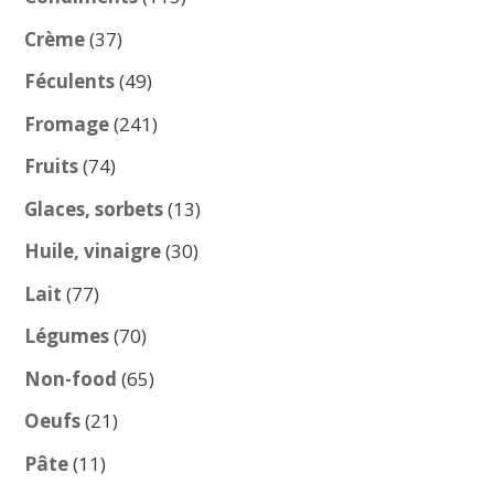
produits
37
Crème
37
produits
49
Féculents
49
produits
241
Fromage
241
produits
74
Fruits
74
produits
13
Glaces, sorbets
13
produits
30
Huile, vinaigre
30
produits
77
Lait
77
produits
70
Légumes
70
produits
65
Non-food
65
produits
21
Oeufs
21
produits
11
Pâte
11