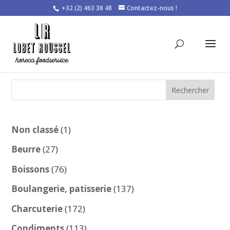
+32 (2) 463 38 48
Contactez-nous !
Rechercher
1
Non classé
1
produit
27
Beurre
27
produits
76
Boissons
76
produits
137
Boulangerie, patisserie
137
produits
172
Charcuterie
172
produits
113
Condiments
113