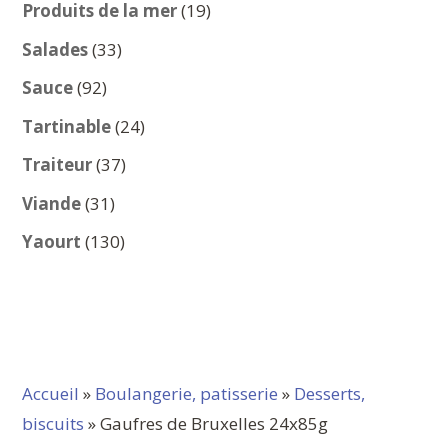
produits
19
Produits de la mer
19
produits
33
Salades
33
produits
92
Sauce
92
produits
24
Tartinable
24
produits
37
Traiteur
37
produits
31
Viande
31
produits
130
Yaourt
130
produits
Accueil
»
Boulangerie, patisserie
»
Desserts,
biscuits
» Gaufres de Bruxelles 24x85g