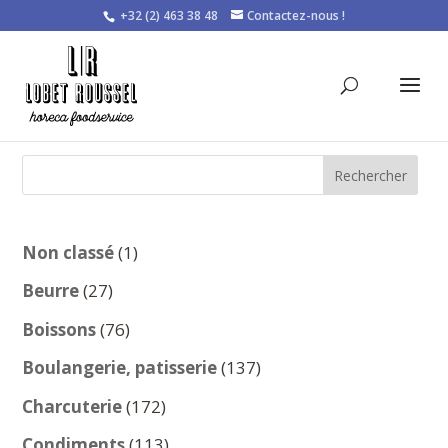
+32 (2) 463 38 48
Contactez-nous !
Rechercher
1
Non classé
1
produit
27
Beurre
27
produits
76
Boissons
76
produits
137
Boulangerie, patisserie
137
produits
172
Charcuterie
172
produits
113
Condiments
113