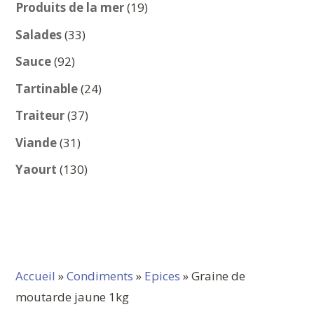
produits
19
Produits de la mer
19
produits
33
Salades
33
produits
92
Sauce
92
produits
24
Tartinable
24
produits
37
Traiteur
37
produits
31
Viande
31
produits
130
Yaourt
130
produits
Accueil
»
Condiments
»
Epices
» Graine de
moutarde jaune 1kg