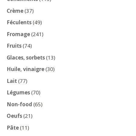
produits
37
Crème
37
produits
49
Féculents
49
produits
241
Fromage
241
produits
74
Fruits
74
produits
13
Glaces, sorbets
13
produits
30
Huile, vinaigre
30
produits
77
Lait
77
produits
70
Légumes
70
produits
65
Non-food
65
produits
21
Oeufs
21
produits
11
Pâte
11