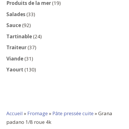
produits
19
Produits de la mer
19
produits
33
Salades
33
produits
92
Sauce
92
produits
24
Tartinable
24
produits
37
Traiteur
37
produits
31
Viande
31
produits
130
Yaourt
130
produits
Accueil
»
Fromage
»
Pâte pressée cuite
» Grana
padano 1/8 roue 4k