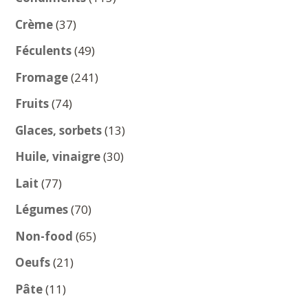
produits
37
Crème
37
produits
49
Féculents
49
produits
241
Fromage
241
produits
74
Fruits
74
produits
13
Glaces, sorbets
13
produits
30
Huile, vinaigre
30
produits
77
Lait
77
produits
70
Légumes
70
produits
65
Non-food
65
produits
21
Oeufs
21
produits
11
Pâte
11