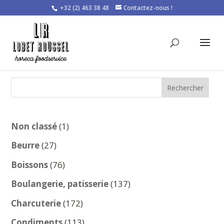
+32 (2) 463 38 48
Contactez-nous !
Rechercher
1
Non classé
1
produit
27
Beurre
27
produits
76
Boissons
76
produits
137
Boulangerie, patisserie
137
produits
172
Charcuterie
172
produits
113
Condiments
113