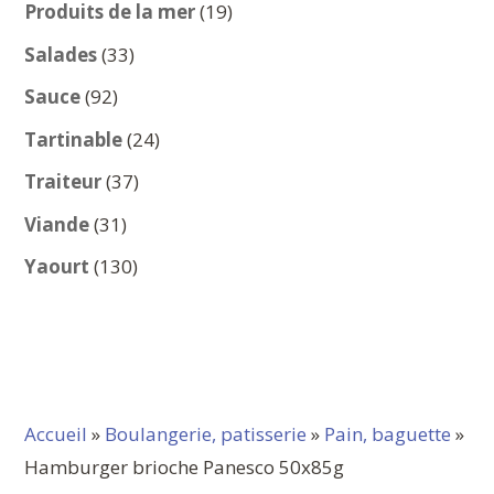
produits
19
Produits de la mer
19
produits
33
Salades
33
produits
92
Sauce
92
produits
24
Tartinable
24
produits
37
Traiteur
37
produits
31
Viande
31
produits
130
Yaourt
130
produits
Accueil
»
Boulangerie, patisserie
»
Pain, baguette
»
Hamburger brioche Panesco 50x85g