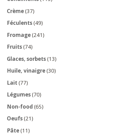
produits
37
Crème
37
produits
49
Féculents
49
produits
241
Fromage
241
produits
74
Fruits
74
produits
13
Glaces, sorbets
13
produits
30
Huile, vinaigre
30
produits
77
Lait
77
produits
70
Légumes
70
produits
65
Non-food
65
produits
21
Oeufs
21
produits
11
Pâte
11