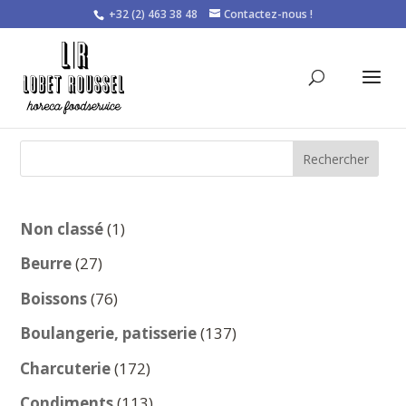
+32 (2) 463 38 48
Contactez-nous !
Rechercher
1
Non classé
1
produit
27
Beurre
27
produits
76
Boissons
76
produits
137
Boulangerie, patisserie
137
produits
172
Charcuterie
172
produits
113
Condiments
113