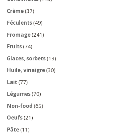
produits
37
Crème
37
produits
49
Féculents
49
produits
241
Fromage
241
produits
74
Fruits
74
produits
13
Glaces, sorbets
13
produits
30
Huile, vinaigre
30
produits
77
Lait
77
produits
70
Légumes
70
produits
65
Non-food
65
produits
21
Oeufs
21
produits
11
Pâte
11