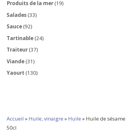
produits
19
Produits de la mer
19
produits
33
Salades
33
produits
92
Sauce
92
produits
24
Tartinable
24
produits
37
Traiteur
37
produits
31
Viande
31
produits
130
Yaourt
130
produits
Accueil
»
Huile, vinaigre
»
Huile
» Huile de sésame
50cl