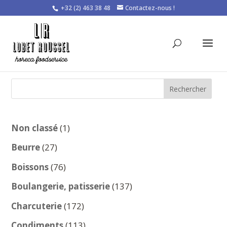
+32 (2) 463 38 48
Contactez-nous !
Rechercher
1
Non classé
1
produit
27
Beurre
27
produits
76
Boissons
76
produits
137
Boulangerie, patisserie
137
produits
172
Charcuterie
172
produits
113
Condiments
113