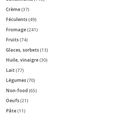
produits
37
Crème
37
produits
49
Féculents
49
produits
241
Fromage
241
produits
74
Fruits
74
produits
13
Glaces, sorbets
13
produits
30
Huile, vinaigre
30
produits
77
Lait
77
produits
70
Légumes
70
produits
65
Non-food
65
produits
21
Oeufs
21
produits
11
Pâte
11