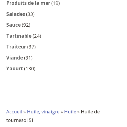
produits
19
Produits de la mer
19
produits
33
Salades
33
produits
92
Sauce
92
produits
24
Tartinable
24
produits
37
Traiteur
37
produits
31
Viande
31
produits
130
Yaourt
130
produits
Accueil
»
Huile, vinaigre
»
Huile
» Huile de
tournesol 5l