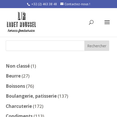
+32 (2) 463 38 48
Contactez-nous !
Rechercher
1
Non classé
1
produit
27
Beurre
27
produits
76
Boissons
76
produits
137
Boulangerie, patisserie
137
produits
172
Charcuterie
172
produits
113
Condiments
113