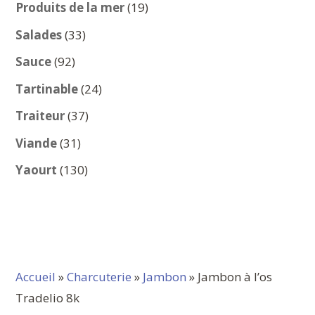
produits
19
Produits de la mer
19
produits
33
Salades
33
produits
92
Sauce
92
produits
24
Tartinable
24
produits
37
Traiteur
37
produits
31
Viande
31
produits
130
Yaourt
130
produits
Accueil
»
Charcuterie
»
Jambon
» Jambon à l’os
Tradelio 8k