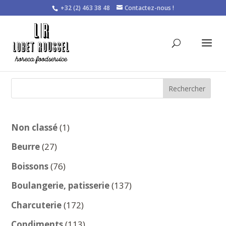
+32 (2) 463 38 48
Contactez-nous !
Rechercher
1
Non classé
1
produit
27
Beurre
27
produits
76
Boissons
76
produits
137
Boulangerie, patisserie
137
produits
172
Charcuterie
172
produits
113
Condiments
113