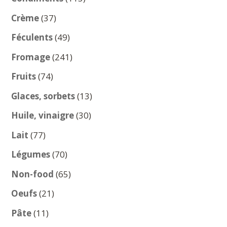
produits
37
Crème
37
produits
49
Féculents
49
produits
241
Fromage
241
produits
74
Fruits
74
produits
13
Glaces, sorbets
13
produits
30
Huile, vinaigre
30
produits
77
Lait
77
produits
70
Légumes
70
produits
65
Non-food
65
produits
21
Oeufs
21
produits
11
Pâte
11