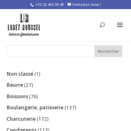
+32 (2) 463 38 48
Contactez-nous !
Rechercher
1
Non classé
1
produit
27
Beurre
27
produits
76
Boissons
76
produits
137
Boulangerie, patisserie
137
produits
172
Charcuterie
172
produits
113
Condiments
113