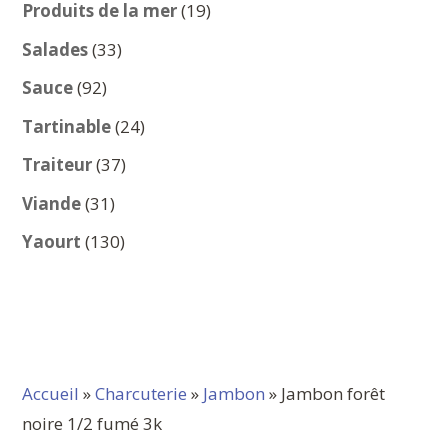
produits
19
Produits de la mer
19
produits
33
Salades
33
produits
92
Sauce
92
produits
24
Tartinable
24
produits
37
Traiteur
37
produits
31
Viande
31
produits
130
Yaourt
130
produits
Accueil
»
Charcuterie
»
Jambon
» Jambon forêt
noire 1/2 fumé 3k