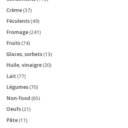
produits
37
Crème
37
produits
49
Féculents
49
produits
241
Fromage
241
produits
74
Fruits
74
produits
13
Glaces, sorbets
13
produits
30
Huile, vinaigre
30
produits
77
Lait
77
produits
70
Légumes
70
produits
65
Non-food
65
produits
21
Oeufs
21
produits
11
Pâte
11