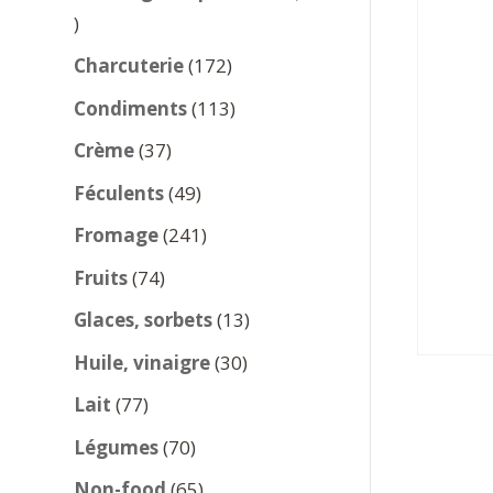
137
produits
172
Charcuterie
172
produits
113
Condiments
113
produits
37
Crème
37
produits
49
Féculents
49
produits
241
Fromage
241
produits
74
Fruits
74
produits
13
Glaces, sorbets
13
produits
30
Huile, vinaigre
30
produits
77
Lait
77
produits
70
Légumes
70
produits
65
Non-food
65