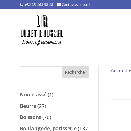
+32 (2) 463 38 48
Contactez-nous !
Accueil
Rechercher
1
Non classé
1
produit
27
Beurre
27
produits
76
Boissons
76
produits
Boulangerie, patisserie
137