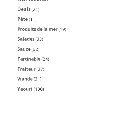
produits
21
Oeufs
21
produits
11
Pâte
11
produits
19
Produits de la mer
19
produits
33
Salades
33
produits
92
Sauce
92
produits
24
Tartinable
24
produits
37
Traiteur
37
produits
31
Viande
31
produits
130
Yaourt
130
produits