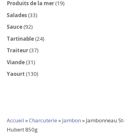
produits
19
Produits de la mer
19
produits
33
Salades
33
produits
92
Sauce
92
produits
24
Tartinable
24
produits
37
Traiteur
37
produits
31
Viande
31
produits
130
Yaourt
130
produits
Accueil
»
Charcuterie
»
Jambon
» Jambonneau St-
Hubert 850g