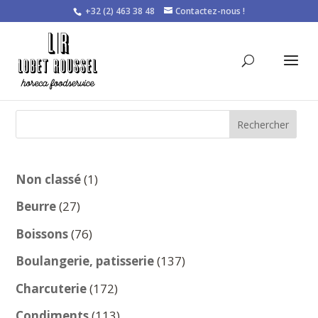
+32 (2) 463 38 48
Contactez-nous !
Rechercher
1
Non classé
1
produit
27
Beurre
27
produits
76
Boissons
76
produits
137
Boulangerie, patisserie
137
produits
172
Charcuterie
172
produits
113
Condiments
113