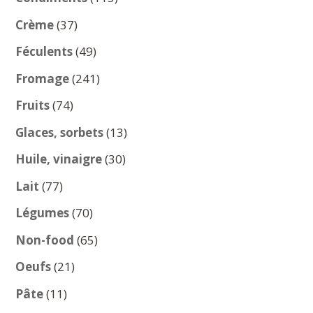
produits
37
Crème
37
produits
49
Féculents
49
produits
241
Fromage
241
produits
74
Fruits
74
produits
13
Glaces, sorbets
13
produits
30
Huile, vinaigre
30
produits
77
Lait
77
produits
70
Légumes
70
produits
65
Non-food
65
produits
21
Oeufs
21
produits
11
Pâte
11