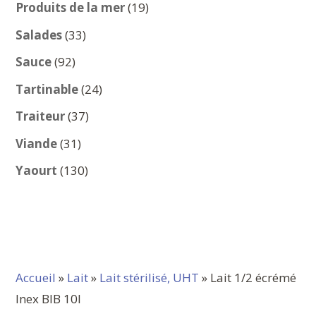
produits
19
Produits de la mer
19
produits
33
Salades
33
produits
92
Sauce
92
produits
24
Tartinable
24
produits
37
Traiteur
37
produits
31
Viande
31
produits
130
Yaourt
130
produits
Accueil
»
Lait
»
Lait stérilisé, UHT
» Lait 1/2 écrémé
Inex BIB 10l