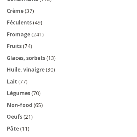
produits
37
Crème
37
produits
49
Féculents
49
produits
241
Fromage
241
produits
74
Fruits
74
produits
13
Glaces, sorbets
13
produits
30
Huile, vinaigre
30
produits
77
Lait
77
produits
70
Légumes
70
produits
65
Non-food
65
produits
21
Oeufs
21
produits
11
Pâte
11