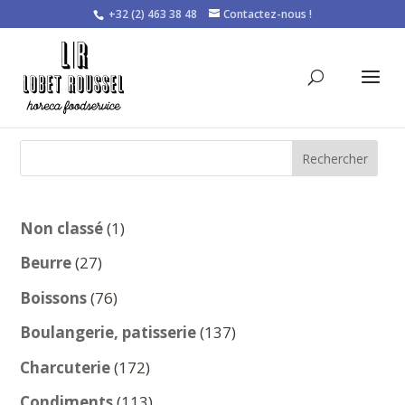
+32 (2) 463 38 48
Contactez-nous !
Rechercher
1
Non classé
1
produit
27
Beurre
27
produits
76
Boissons
76
produits
137
Boulangerie, patisserie
137
produits
172
Charcuterie
172
produits
113
Condiments
113