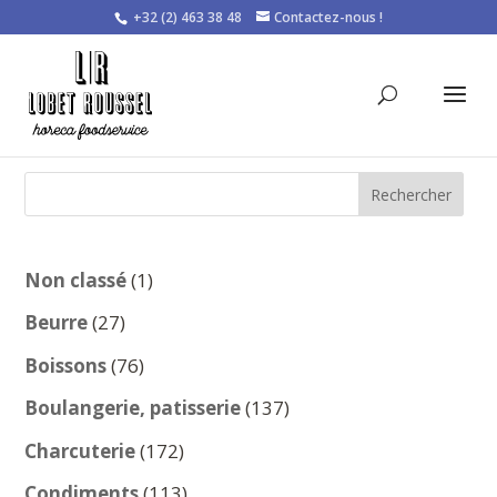
+32 (2) 463 38 48
Contactez-nous !
Rechercher
1
Non classé
1
produit
27
Beurre
27
produits
76
Boissons
76
produits
137
Boulangerie, patisserie
137
produits
172
Charcuterie
172
produits
113
Condiments
113