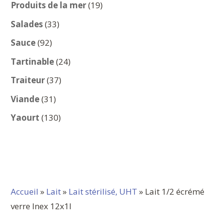
produits
19
Produits de la mer
19
produits
33
Salades
33
produits
92
Sauce
92
produits
24
Tartinable
24
produits
37
Traiteur
37
produits
31
Viande
31
produits
130
Yaourt
130
produits
Accueil
»
Lait
»
Lait stérilisé, UHT
» Lait 1/2 écrémé
verre Inex 12x1l