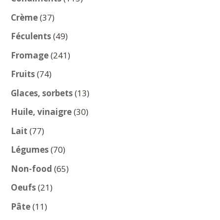
produits
37
Crème
37
produits
49
Féculents
49
produits
241
Fromage
241
produits
74
Fruits
74
produits
13
Glaces, sorbets
13
produits
30
Huile, vinaigre
30
produits
77
Lait
77
produits
70
Légumes
70
produits
65
Non-food
65
produits
21
Oeufs
21
produits
11
Pâte
11