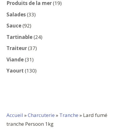
produits
19
Produits de la mer
19
produits
33
Salades
33
produits
92
Sauce
92
produits
24
Tartinable
24
produits
37
Traiteur
37
produits
31
Viande
31
produits
130
Yaourt
130
produits
Accueil
»
Charcuterie
»
Tranche
» Lard fumé
tranche Persoon 1kg