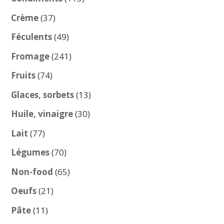
produits
37
Crème
37
produits
49
Féculents
49
produits
241
Fromage
241
produits
74
Fruits
74
produits
13
Glaces, sorbets
13
produits
30
Huile, vinaigre
30
produits
77
Lait
77
produits
70
Légumes
70
produits
65
Non-food
65
produits
21
Oeufs
21
produits
11
Pâte
11