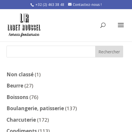
+32 (2) 463 38 48
Contactez-nous !
Rechercher
1
Non classé
1
produit
27
Beurre
27
produits
76
Boissons
76
produits
137
Boulangerie, patisserie
137
produits
172
Charcuterie
172
produits
113
Condiments
113