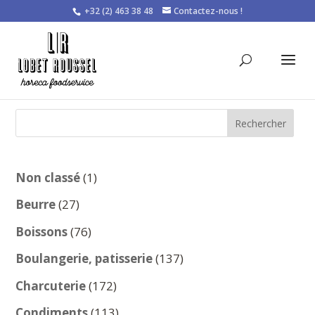
+32 (2) 463 38 48
Contactez-nous !
Rechercher
1
Non classé
1
produit
27
Beurre
27
produits
76
Boissons
76
produits
137
Boulangerie, patisserie
137
produits
172
Charcuterie
172
produits
113
Condiments
113