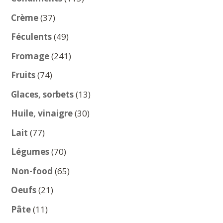
produits
37
Crème
37
produits
49
Féculents
49
produits
241
Fromage
241
produits
74
Fruits
74
produits
13
Glaces, sorbets
13
produits
30
Huile, vinaigre
30
produits
77
Lait
77
produits
70
Légumes
70
produits
65
Non-food
65
produits
21
Oeufs
21
produits
11
Pâte
11