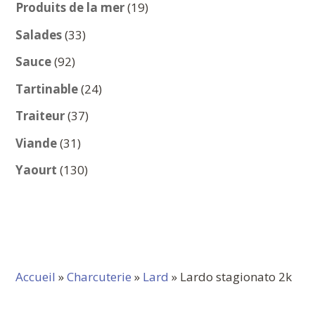
produits
19
Produits de la mer
19
produits
33
Salades
33
produits
92
Sauce
92
produits
24
Tartinable
24
produits
37
Traiteur
37
produits
31
Viande
31
produits
130
Yaourt
130
produits
Accueil
»
Charcuterie
»
Lard
» Lardo stagionato 2k