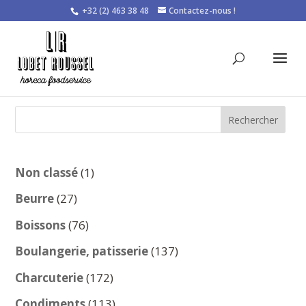
+32 (2) 463 38 48
Contactez-nous !
Rechercher
1
Non classé
1
produit
27
Beurre
27
produits
76
Boissons
76
produits
137
Boulangerie, patisserie
137
produits
172
Charcuterie
172
produits
113
Condiments
113