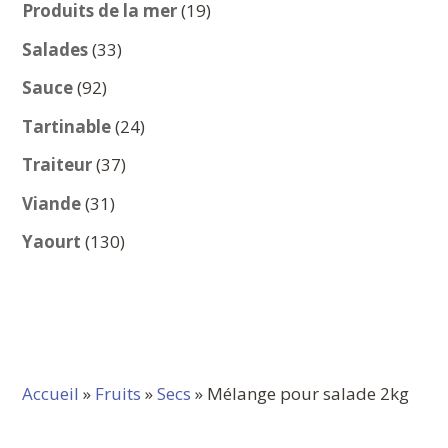
produits
19
Produits de la mer
19
produits
33
Salades
33
produits
92
Sauce
92
produits
24
Tartinable
24
produits
37
Traiteur
37
produits
31
Viande
31
produits
130
Yaourt
130
produits
Accueil
»
Fruits
»
Secs
» Mélange pour salade 2kg