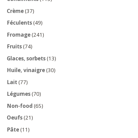
produits
37
Crème
37
produits
49
Féculents
49
produits
241
Fromage
241
produits
74
Fruits
74
produits
13
Glaces, sorbets
13
produits
30
Huile, vinaigre
30
produits
77
Lait
77
produits
70
Légumes
70
produits
65
Non-food
65
produits
21
Oeufs
21
produits
11
Pâte
11