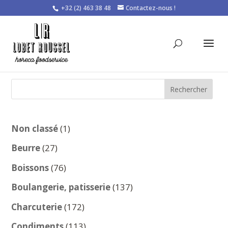
+32 (2) 463 38 48
Contactez-nous !
Rechercher
1
Non classé
1
produit
27
Beurre
27
produits
76
Boissons
76
produits
137
Boulangerie, patisserie
137
produits
172
Charcuterie
172
produits
113
Condiments
113