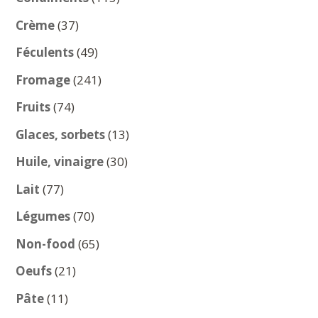
produits
37
Crème
37
produits
49
Féculents
49
produits
241
Fromage
241
produits
74
Fruits
74
produits
13
Glaces, sorbets
13
produits
30
Huile, vinaigre
30
produits
77
Lait
77
produits
70
Légumes
70
produits
65
Non-food
65
produits
21
Oeufs
21
produits
11
Pâte
11