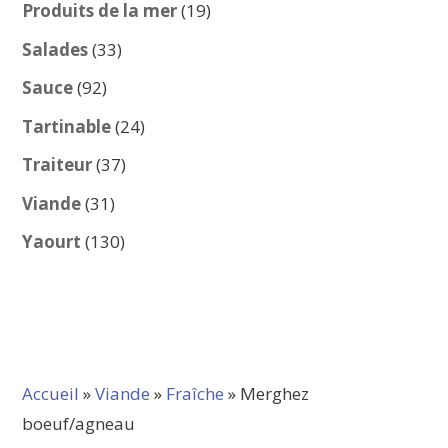
produits
19
Produits de la mer
19
produits
33
Salades
33
produits
92
Sauce
92
produits
24
Tartinable
24
produits
37
Traiteur
37
produits
31
Viande
31
produits
130
Yaourt
130
produits
Accueil
»
Viande
»
Fraîche
» Merghez
boeuf/agneau