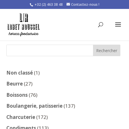
+32 (2) 463 38 48
Contactez-nous !
Rechercher
1
Non classé
1
produit
27
Beurre
27
produits
76
Boissons
76
produits
137
Boulangerie, patisserie
137
produits
172
Charcuterie
172
produits
113
Condiments
113