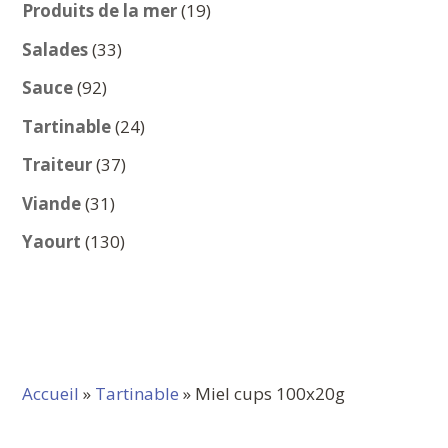
produits
19
Produits de la mer
19
produits
33
Salades
33
produits
92
Sauce
92
produits
24
Tartinable
24
produits
37
Traiteur
37
produits
31
Viande
31
produits
130
Yaourt
130
produits
Accueil
»
Tartinable
» Miel cups 100x20g