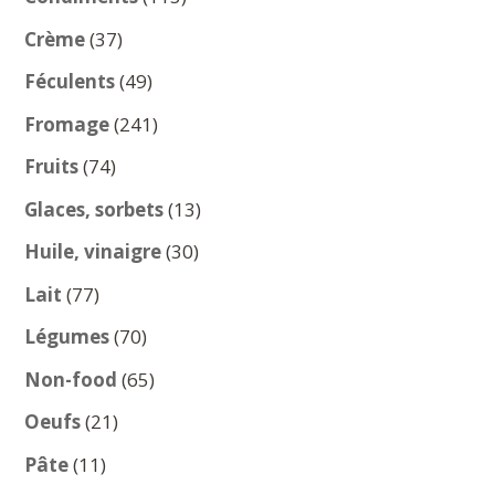
produits
37
Crème
37
produits
49
Féculents
49
produits
241
Fromage
241
produits
74
Fruits
74
produits
13
Glaces, sorbets
13
produits
30
Huile, vinaigre
30
produits
77
Lait
77
produits
70
Légumes
70
produits
65
Non-food
65
produits
21
Oeufs
21
produits
11
Pâte
11