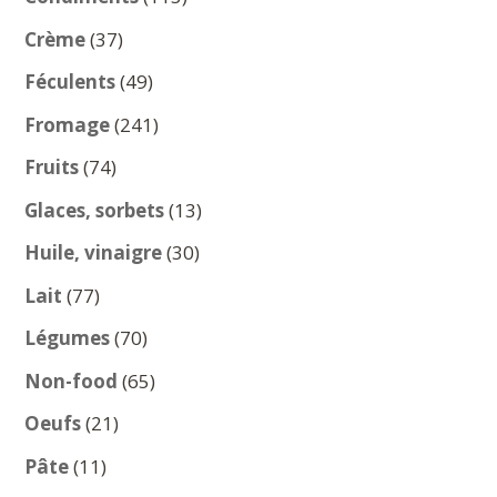
produits
37
Crème
37
produits
49
Féculents
49
produits
241
Fromage
241
produits
74
Fruits
74
produits
13
Glaces, sorbets
13
produits
30
Huile, vinaigre
30
produits
77
Lait
77
produits
70
Légumes
70
produits
65
Non-food
65
produits
21
Oeufs
21
produits
11
Pâte
11