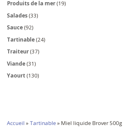
produits
19
Produits de la mer
19
produits
33
Salades
33
produits
92
Sauce
92
produits
24
Tartinable
24
produits
37
Traiteur
37
produits
31
Viande
31
produits
130
Yaourt
130
produits
Accueil
»
Tartinable
» Miel liquide Brover 500g