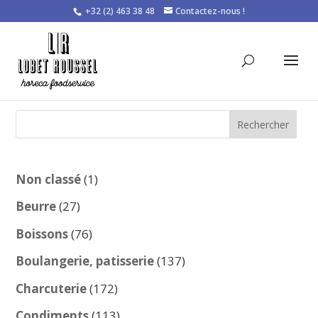
+32 (2) 463 38 48
Contactez-nous !
Rechercher
1
Non classé
1
produit
27
Beurre
27
produits
76
Boissons
76
produits
137
Boulangerie, patisserie
137
produits
172
Charcuterie
172
produits
113
Condiments
113