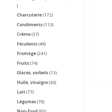
137
produits
172
Charcuterie
172
produits
113
Condiments
113
produits
37
Crème
37
produits
49
Féculents
49
produits
241
Fromage
241
produits
74
Fruits
74
produits
13
Glaces, sorbets
13
produits
30
Huile, vinaigre
30
produits
77
Lait
77
produits
70
Légumes
70
produits
65
Non-food
65