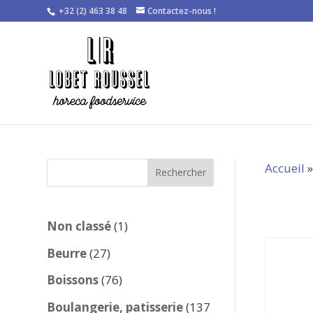
+32 (2) 463 38 48
Contactez-nous !
Accueil
Rechercher
1
Non classé
1
produit
27
Beurre
27
produits
76
Boissons
76
produits
Boulangerie, patisserie
137