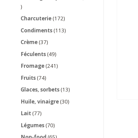
137
produits
172
Charcuterie
172
produits
113
Condiments
113
produits
37
Crème
37
produits
49
Féculents
49
produits
241
Fromage
241
produits
74
Fruits
74
produits
13
Glaces, sorbets
13
produits
30
Huile, vinaigre
30
produits
77
Lait
77
produits
70
Légumes
70
produits
65
Non-food
65