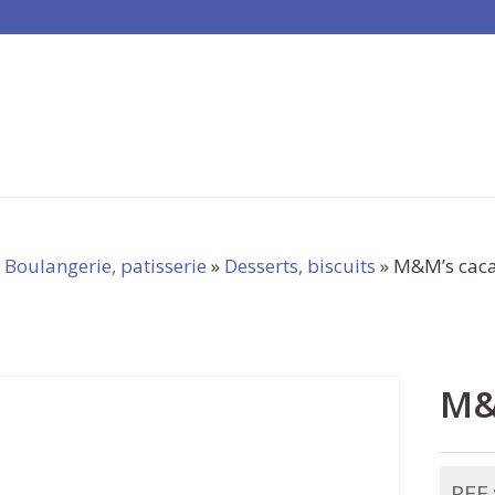
»
Boulangerie, patisserie
»
Desserts, biscuits
» M&M’s cac
M&
REF 