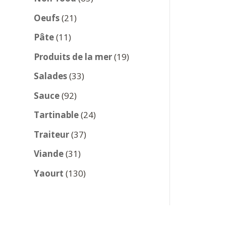
produits
21
Oeufs
21
produits
11
Pâte
11
produits
19
Produits de la mer
19
produits
33
Salades
33
produits
92
Sauce
92
produits
24
Tartinable
24
produits
37
Traiteur
37
produits
31
Viande
31
produits
130
Yaourt
130
produits