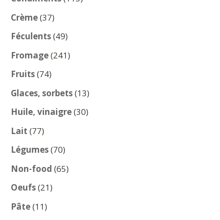
produits
37
Crème
37
produits
49
Féculents
49
produits
241
Fromage
241
produits
74
Fruits
74
produits
13
Glaces, sorbets
13
produits
30
Huile, vinaigre
30
produits
77
Lait
77
produits
70
Légumes
70
produits
65
Non-food
65
produits
21
Oeufs
21
produits
11
Pâte
11