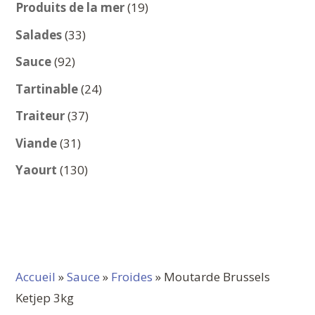
produits
19
Produits de la mer
19
produits
33
Salades
33
produits
92
Sauce
92
produits
24
Tartinable
24
produits
37
Traiteur
37
produits
31
Viande
31
produits
130
Yaourt
130
produits
Accueil
»
Sauce
»
Froides
» Moutarde Brussels
Ketjep 3kg