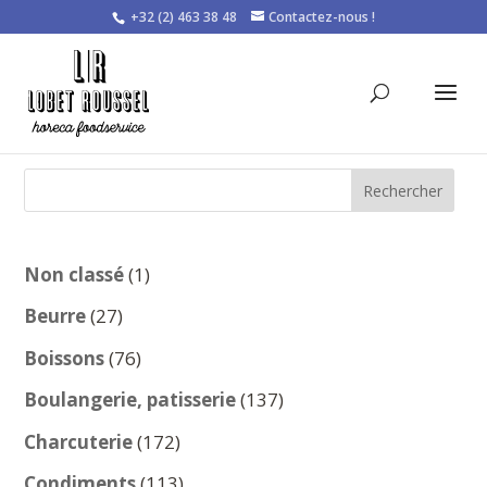
+32 (2) 463 38 48
Contactez-nous !
Rechercher
1
Non classé
1
produit
27
Beurre
27
produits
76
Boissons
76
produits
137
Boulangerie, patisserie
137
produits
172
Charcuterie
172
produits
113
Condiments
113