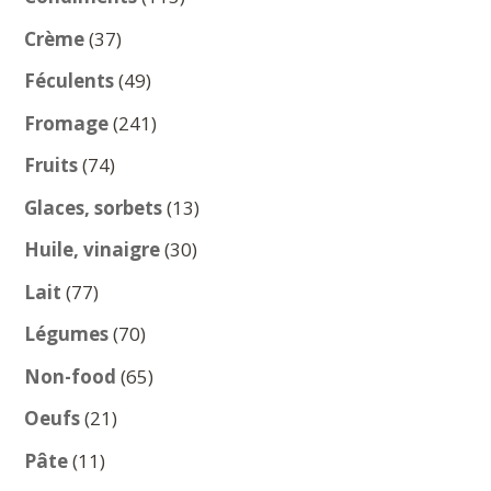
produits
37
Crème
37
produits
49
Féculents
49
produits
241
Fromage
241
produits
74
Fruits
74
produits
13
Glaces, sorbets
13
produits
30
Huile, vinaigre
30
produits
77
Lait
77
produits
70
Légumes
70
produits
65
Non-food
65
produits
21
Oeufs
21
produits
11
Pâte
11