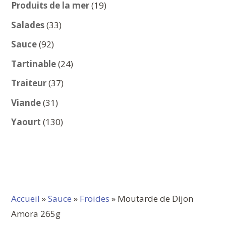
produits
19
Produits de la mer
19
produits
33
Salades
33
produits
92
Sauce
92
produits
24
Tartinable
24
produits
37
Traiteur
37
produits
31
Viande
31
produits
130
Yaourt
130
produits
Accueil
»
Sauce
»
Froides
» Moutarde de Dijon
Amora 265g