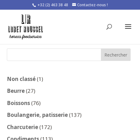
+32 (2) 463 38 48
Contactez-nous !
Rechercher
1
Non classé
1
produit
27
Beurre
27
produits
76
Boissons
76
produits
137
Boulangerie, patisserie
137
produits
172
Charcuterie
172
produits
113
Condiments
113