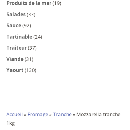
produits
19
Produits de la mer
19
produits
33
Salades
33
produits
92
Sauce
92
produits
24
Tartinable
24
produits
37
Traiteur
37
produits
31
Viande
31
produits
130
Yaourt
130
produits
Accueil
»
Fromage
»
Tranche
» Mozzarella tranche
1kg