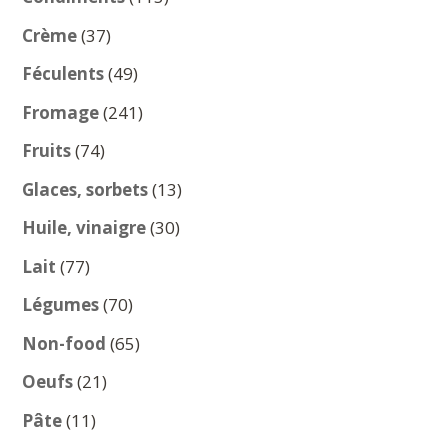
produits
37
Crème
37
produits
49
Féculents
49
produits
241
Fromage
241
produits
74
Fruits
74
produits
13
Glaces, sorbets
13
produits
30
Huile, vinaigre
30
produits
77
Lait
77
produits
70
Légumes
70
produits
65
Non-food
65
produits
21
Oeufs
21
produits
11
Pâte
11