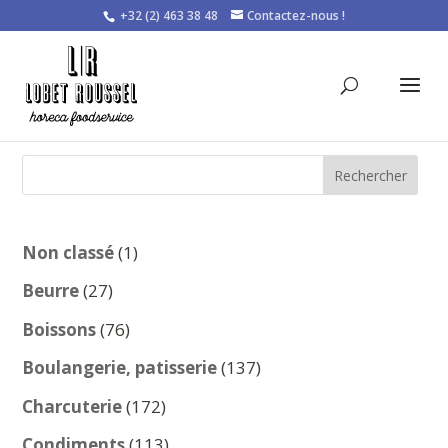
+32 (2) 463 38 48
Contactez-nous !
Rechercher
1
Non classé
1
produit
27
Beurre
27
produits
76
Boissons
76
produits
137
Boulangerie, patisserie
137
produits
172
Charcuterie
172
produits
113
Condiments
113