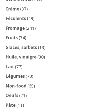
produits
37
Crème
37
produits
49
Féculents
49
produits
241
Fromage
241
produits
74
Fruits
74
produits
13
Glaces, sorbets
13
produits
30
Huile, vinaigre
30
produits
77
Lait
77
produits
70
Légumes
70
produits
65
Non-food
65
produits
21
Oeufs
21
produits
11
Pâte
11