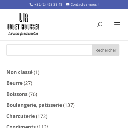
+32 (2) 463 38 48
Contactez-nous !
Rechercher
1
Non classé
1
produit
27
Beurre
27
produits
76
Boissons
76
produits
137
Boulangerie, patisserie
137
produits
172
Charcuterie
172
produits
113
Condiments
113