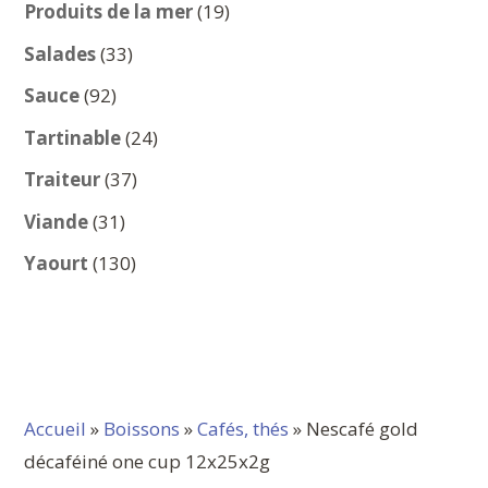
produits
19
Produits de la mer
19
produits
33
Salades
33
produits
92
Sauce
92
produits
24
Tartinable
24
produits
37
Traiteur
37
produits
31
Viande
31
produits
130
Yaourt
130
produits
Accueil
»
Boissons
»
Cafés, thés
» Nescafé gold
décaféiné one cup 12x25x2g