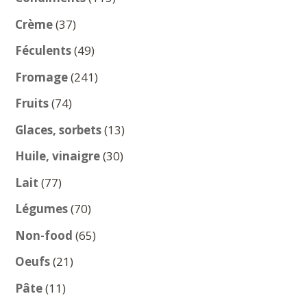
produits
37
Crème
37
produits
49
Féculents
49
produits
241
Fromage
241
produits
74
Fruits
74
produits
13
Glaces, sorbets
13
produits
30
Huile, vinaigre
30
produits
77
Lait
77
produits
70
Légumes
70
produits
65
Non-food
65
produits
21
Oeufs
21
produits
11
Pâte
11