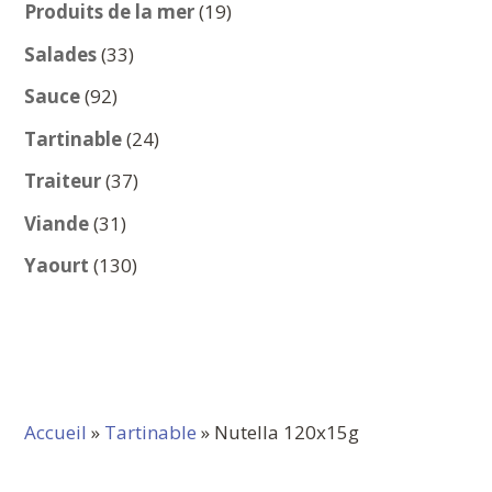
produits
19
Produits de la mer
19
produits
33
Salades
33
produits
92
Sauce
92
produits
24
Tartinable
24
produits
37
Traiteur
37
produits
31
Viande
31
produits
130
Yaourt
130
produits
Accueil
»
Tartinable
» Nutella 120x15g