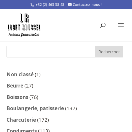
+32 (2) 463 38 48
Contactez-nous !
Rechercher
1
Non classé
1
produit
27
Beurre
27
produits
76
Boissons
76
produits
137
Boulangerie, patisserie
137
produits
172
Charcuterie
172
produits
113
Condiments
113