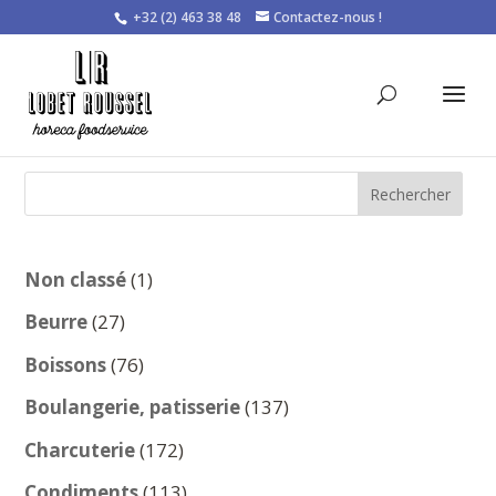
+32 (2) 463 38 48
Contactez-nous !
Rechercher
1
Non classé
1
produit
27
Beurre
27
produits
76
Boissons
76
produits
137
Boulangerie, patisserie
137
produits
172
Charcuterie
172
produits
113
Condiments
113