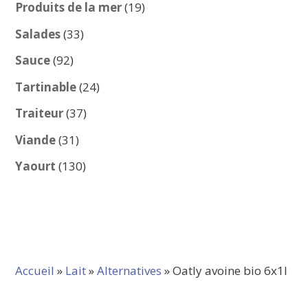
produits
19
Produits de la mer
19
produits
33
Salades
33
produits
92
Sauce
92
produits
24
Tartinable
24
produits
37
Traiteur
37
produits
31
Viande
31
produits
130
Yaourt
130
produits
Accueil
»
Lait
»
Alternatives
» Oatly avoine bio 6x1l