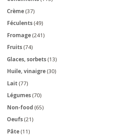
produits
37
Crème
37
produits
49
Féculents
49
produits
241
Fromage
241
produits
74
Fruits
74
produits
13
Glaces, sorbets
13
produits
30
Huile, vinaigre
30
produits
77
Lait
77
produits
70
Légumes
70
produits
65
Non-food
65
produits
21
Oeufs
21
produits
11
Pâte
11